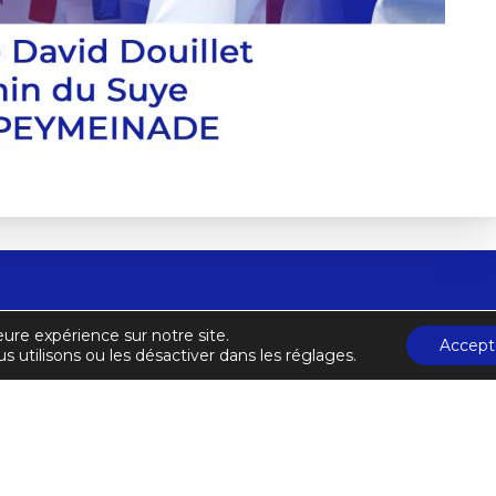
lpes Maritimes de Karaté et Disciplines Associées
C
eure expérience sur notre site.
Accept
s utilisons ou les désactiver dans les réglages.
A
ls