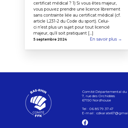
certificat médical ? 1) Si vous êtes majeur,
vous pouvez prendre une licence librement
sans contrainte liée au certificat médical (cf.
article L231-2 du Code du sport). Celui-
ci n’est plus un sujet pour tout licencié
majeur, qu’il soit pratiquant [...]
En savoir plus →
5 septembre 2024
Comité Départemental du Ba
7, rue des Orchidées
67150 Nordhouse
Tel : 06.85.79.37.47
E-mail :
cdkarate67@gmai