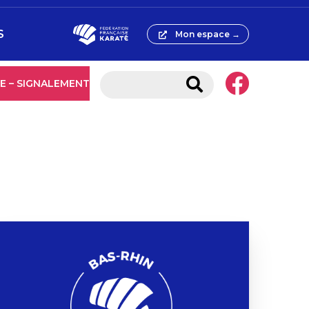
S
Mon espace →
E – SIGNALEMENT