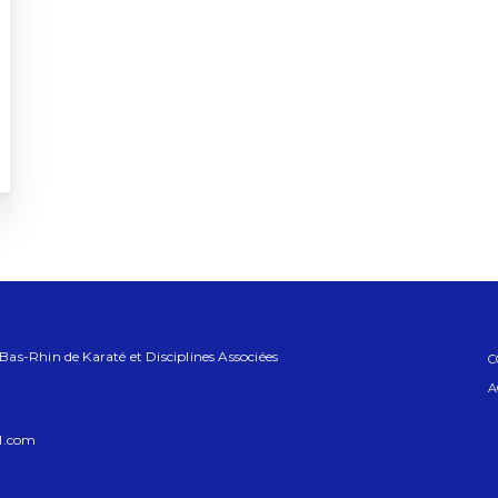
s-Rhin de Karaté et Disciplines Associées
C
A
l.com