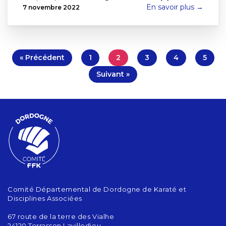
En savoir plus →
7 novembre 2022
« Précédent
1
2
3
4
5
Suivant »
Comité Départemental de Dordogne de Karaté et
Disciplines Associées
67 route de la terre des Vialhe
24120 Terrasson Lavilledieu