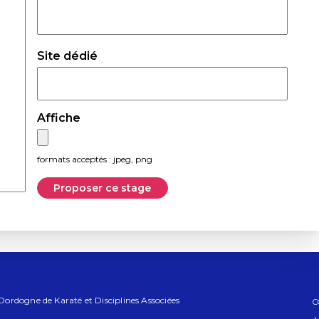
Site dédié
Affiche
formats acceptés : jpeg, png
Proposer ce stage
rdogne de Karaté et Disciplines Associées
C