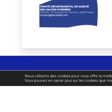
Comité Départemental des H
Nous utilisons des cookies pour vous offrir la meill
CDOS
résidence des Bigerrions, 3
Vous pouvez en savoir plus sur les cookies que nou
65000 Tarbes
Tel : 06 08 60 06 20
E-mail :
karatehautespyre