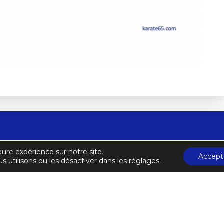
autes-Pyrénées de Karaté et Disciplines Associées
C
eure expérience sur notre site.
Accept
A
7 boulevard du Martinet
s utilisons ou les désactiver dans les réglages.
nees@gmail.com