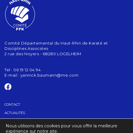
Comité Départemental du Haut-Rhin de Karaté et
Disciplines Associées
2 rue des Noyers - 68280 LOGELHEIM
Tel : 06 19 12 04 94
E-mail :
yannick.baumann@me.com
CONTACT
ACTUALITÉS
Nous utilisons des cookies pour vous offrir la meilleure
TROUVER UN CLUB
expérience sur notre site.