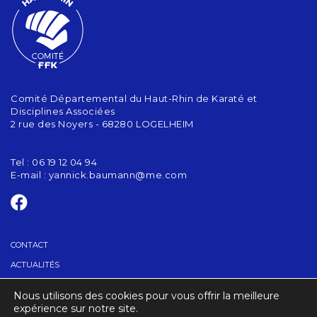
Comité Départemental du Haut-Rhin de Karaté et
Disciplines Associées
2 rue des Noyers - 68280 LOGELHEIM
Tel : 06 19 12 04 94
E-mail :
yannick.baumann@me.com
CONTACT
ACTUALITÉS
Nous utilisons des cookies pour vous offrir la meilleure
TROUVER UN CLUB
expérience sur notre site.