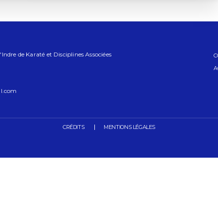
ndre de Karaté et Disciplines Associées
C
A
l.com
CRÉDITS
MENTIONS LÉGALES