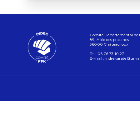
Comité Départemental de l'I
89, Allée des platanes
36000 Châteauroux
Tel : 06.76.73.10.27
E-mail :
indrekarate@gmai