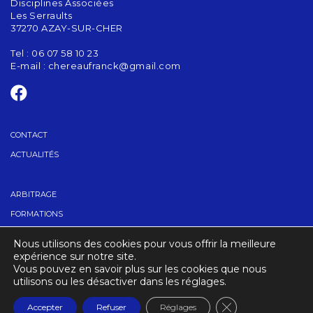
Disciplines Associées
Les Serraults
37270 AZAY-SUR-CHER
Tel : 06 07 58 10 23
E-mail :
chereaufranck@gmail.com
CONTACT
ACTUALITÉS
ARBITRAGE
FORMATIONS
GRADES
Nous utilisons des cookies pour vous offrir la meilleure
TROUVER UN CLUB
expérience sur notre site.
Vous pouvez en savoir plus sur les cookies que nous
utilisons ou les désactiver dans les réglages.
CRÉDITS
MENTIONS LÉGALES
Fermer la banniè
Accepter
Refuser
Réglages