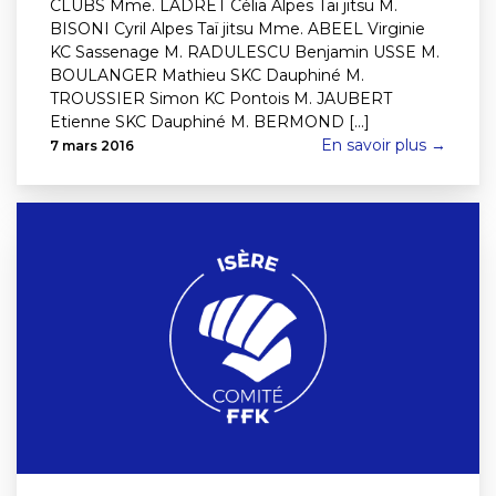
CLUBS Mme. LADRET Célia Alpes Taï jitsu M.
BISONI Cyril Alpes Taï jitsu Mme. ABEEL Virginie
KC Sassenage M. RADULESCU Benjamin USSE M.
BOULANGER Mathieu SKC Dauphiné M.
TROUSSIER Simon KC Pontois M. JAUBERT
Etienne SKC Dauphiné M. BERMOND [...]
En savoir plus →
7 mars 2016