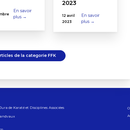
2023
En savoir
mbre
En savoir
12 avril
plus →
plus →
2023
articles de la categorie FFK
ra de Karaté et Disciplines Associées
C
A
randvaux
om