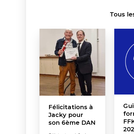
Tous le
Gu
Félicitations à
for
Jacky pour
FF
son 6ème DAN
202