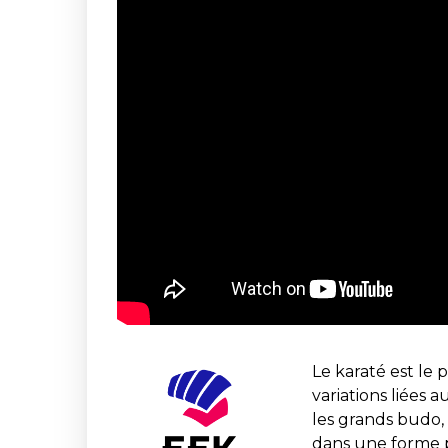
Le karaté est le 
variations liées 
les grands budo, 
dans une forme pl