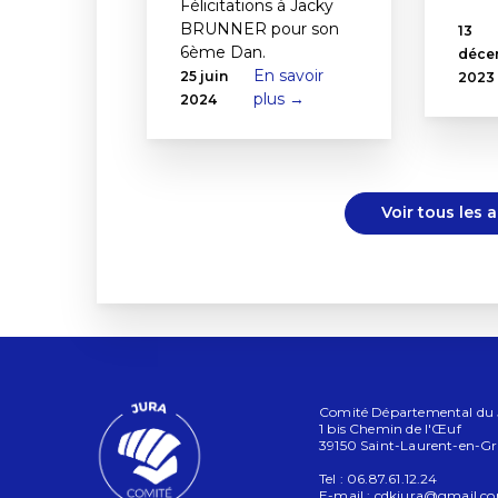
Félicitations à Jacky
BRUNNER pour son
13
6ème Dan.
déce
En savoir
25 juin
2023
plus →
2024
Voir tous les 
Comité Départemental du Ju
1 bis Chemin de l'Œuf
39150 Saint-Laurent-en-G
Tel : 06.87.61.12.24
E-mail :
cdkjura@gmail.c