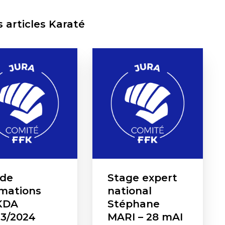
s articles Karaté
ide
Stage expert
mations
national
KDA
Stéphane
3/2024
MARI – 28 mAI