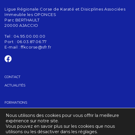
Ligue Régionale Corse de Karaté et Disicplines Associées
Immeuble les OPONCES
Parc BERTHAULT
20000 AJACCIO
Tel : 04.95.00.00.00
Port : 06.03.87.06.77
E-mail :
ffkcorse@sfr.fr
CONTACT
ACTUALITÉS
FORMATIONS
GRADES
Nous utilisons des cookies pour vous offrir la meilleure
TROUVER UN CLUB
expérience sur notre site.
Vous pouvez en savoir plus sur les cookies que nous
utilisons ou les désactiver dans les réglages.