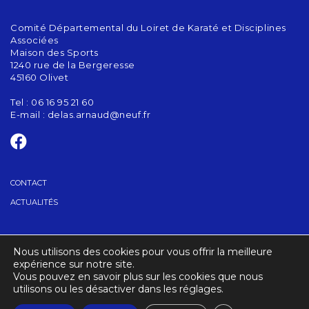
Comité Départemental du Loiret de Karaté et Disciplines
Associées
Maison des Sports
1240 rue de la Bergeresse
45160 Olivet
Tel : 06 16 95 21 60
E-mail :
delas.arnaud@neuf.fr
CONTACT
ACTUALITÉS
GRADES – CODG
Nous utilisons des cookies pour vous offrir la meilleure
TROUVER UN CLUB
expérience sur notre site.
Vous pouvez en savoir plus sur les cookies que nous
utilisons ou les désactiver dans les réglages.
CRÉDITS
MENTIONS LÉGALES