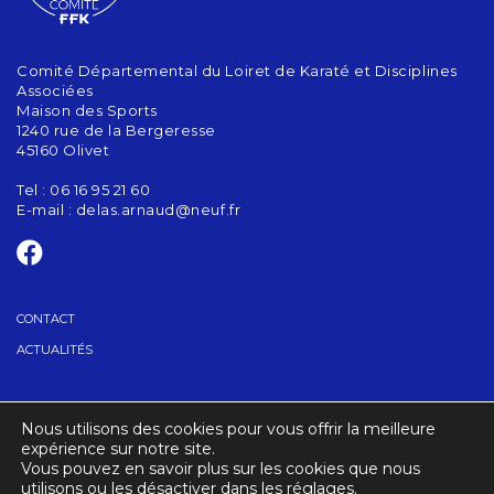
Comité Départemental du Loiret de Karaté et Disciplines
Associées
Maison des Sports
1240 rue de la Bergeresse
45160 Olivet
Tel : 06 16 95 21 60
E-mail :
delas.arnaud@neuf.fr
CONTACT
ACTUALITÉS
GRADES – CODG
Nous utilisons des cookies pour vous offrir la meilleure
TROUVER UN CLUB
expérience sur notre site.
Vous pouvez en savoir plus sur les cookies que nous
utilisons ou les désactiver dans les réglages.