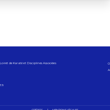
iret de Karaté et Disciplines Associées
C
A
.fr
CRÉDITS
MENTIONS LÉGALES