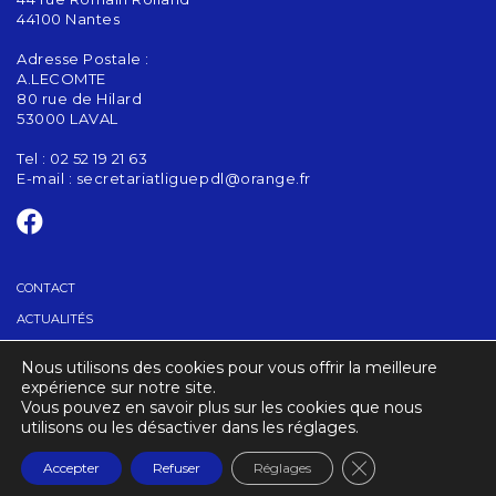
44100 Nantes
Adresse Postale :
A.LECOMTE
80 rue de Hilard
53000 LAVAL
Tel : 02 52 19 21 63
E-mail :
secretariatliguepdl@orange.fr
CONTACT
ACTUALITÉS
Nous utilisons des cookies pour vous offrir la meilleure
TROUVER UN CLUB
expérience sur notre site.
Vous pouvez en savoir plus sur les cookies que nous
utilisons ou les désactiver dans les réglages.
CRÉDITS
MENTIONS LÉGALES
Fermer la banniè
Accepter
Refuser
Réglages