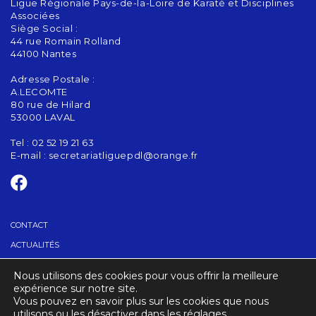
Ligue Régionale Pays-de-la-Loire de Karaté et Disciplines
Associées
Siège Social :
44 rue Romain Rolland
44100 Nantes
Adresse Postale :
A.LECOMTE
80 rue de Hilard
53000 LAVAL
Tel : 02 52 19 21 63
E-mail :
secretariatliguepdl@orange.fr
CONTACT
ACTUALITÉS
Nous utilisons des cookies pour vous offrir la meilleure
TROUVER UN CLUB
expérience sur notre site.
Vous pouvez en savoir plus sur les cookies que nous
utilisons ou les désactiver dans les réglages.