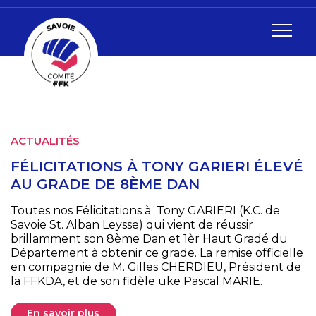
ACTUALITÉS
A
27
FÉLICITATIONS À TONY GARIERI ÉLEVÉ
B
AU GRADE DE 8ÈME DAN
Toutes nos Félicitations à Tony GARIERI (K.C. de
Savoie St. Alban Leysse) qui vient de réussir
brillamment son 8ème Dan et 1èr Haut Gradé du
Département à obtenir ce grade. La remise officielle
s
en compagnie de M. Gilles CHERDIEU, Président de
la FFKDA, et de son fidèle uke Pascal MARIE.
En savoir plus