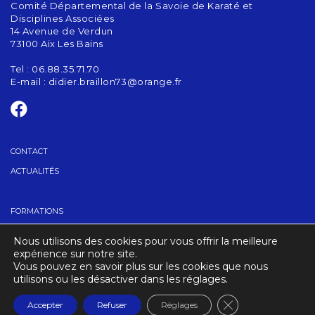
Comité Départemental de la Savoie de Karaté et
Disciplines Associées
14 Avenue de Verdun
73100 Aix Les Bains
Tel : 06.88.35.71.70
E-mail :
didier.braillon73@orange.fr
CONTACT
ACTUALITÉS
FORMATIONS
GRADES
Nous utilisons des cookies pour vous offrir la meilleure
TROUVER UN CLUB
expérience sur notre site.
Vous pouvez en savoir plus sur les cookies que nous
utilisons ou les désactiver dans les réglages.
CRÉDITS
MENTIONS LÉGALES
Fermer la banniè
Accepter
Refuser
Réglages