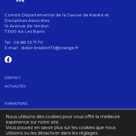
Comité Départemental de la Savoie de Karaté et
Disciplines Associées
14 Avenue de Verdun
73100 Aix Les Bains
Tel : 06.88.35.71.70
E-mail :
didier.braillon73@orange.fr
CONTACT
ACTUALITÉS
FORMATIONS
GRADES
Nous utilisons des cookies pour vous offrir la meilleure
TROUVER UN CLUB
expérience sur notre site.
Vous pouvez en savoir plus sur les cookies que nous
utilisons ou les désactiver dans les réglages.