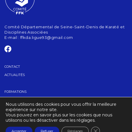
Comité Départemental de Seine-Saint-Denis de Karaté et
Disciplines Associées
E-mail :
ffkda.ligue93@gmail.com
CONTACT
ACTUALITÉS
FORMATIONS
GRADES
Nous utilisons des cookies pour vous offrir la meilleure
TROUVER UN CLUB
expérience sur notre site.
Vous pouvez en savoir plus sur les cookies que nous
utilisons ou les désactiver dans les réglages.
CRÉDITS
MENTIONS LÉGALES
Fermer la banniè
Accepter
Refuser
Réglages