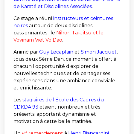
de Karaté et Disciplines Associées
.
Ce stage a réuni
instructeurs et ceintures
noires
autour de deux disciplines
passionnantes : le
Nihon Tai-Jitsu et le
Vovinam Viet Vo Dao
.
Animé par
Guy Lecaplain
et
Simon Jacquet
,
tous deux 5ème Dan, ce moment a offert à
chacun l’opportunité d’explorer de
nouvelles techniques et de partager ses
expériences dans une ambiance conviviale
et enrichissante.
Les
stagiaires de l’École des Cadres du
CDKDA 93
étaient nombreux et très
présents, apportant dynamisme et
motivation à cette belle matinée.
Un
vif remerciement
à
Henri Biancardini
,