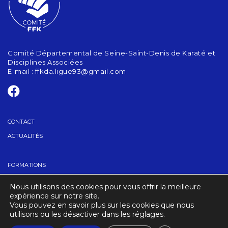
Comité Départemental de Seine-Saint-Denis de Karaté et
Disciplines Associées
E-mail :
ffkda.ligue93@gmail.com
CONTACT
ACTUALITÉS
FORMATIONS
GRADES
Nous utilisons des cookies pour vous offrir la meilleure
TROUVER UN CLUB
expérience sur notre site.
Vous pouvez en savoir plus sur les cookies que nous
utilisons ou les désactiver dans les réglages.
CRÉDITS
MENTIONS LÉGALES