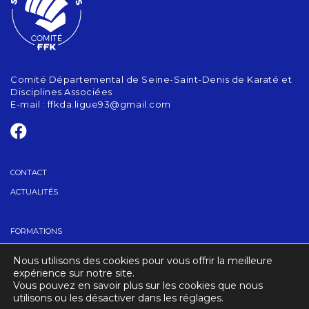
Comité Départemental de Seine-Saint-Denis de Karaté et
Disciplines Associées
E-mail :
ffkda.ligue93@gmail.com
CONTACT
ACTUALITÉS
FORMATIONS
GRADES
Nous utilisons des cookies pour vous offrir la meilleure
TROUVER UN CLUB
expérience sur notre site.
Vous pouvez en savoir plus sur les cookies que nous
utilisons ou les désactiver dans les réglages.