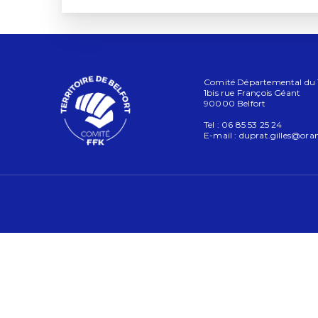
Comité Départemental du Ter
1bis rue François Géant
90000 Belfort
Tel : 06 85 53 25 24
E-mail :
duprat.gilles@oran