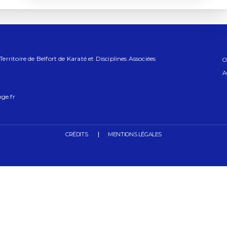
ritoire de Belfort de Karaté et Disciplines Associées
C
A
ge.fr
CRÉDITS
MENTIONS LÉGALES