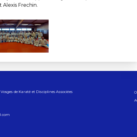
 Alexis Frechin.
osges de Karaté et Disciplines Associées
C
A
l.com