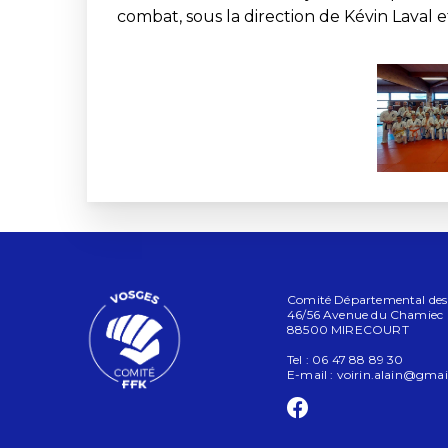
combat, sous la direction de Kévin Laval et
Comité Départemental des V
46/56 Avenue du Chamiec
88500 MIRECOURT
Tel : 06 47 88 89 30
E-mail :
voirin.alain@gmai