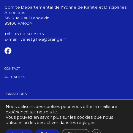
Comité Départemental de l'Yonne de Karaté et Disciplines
Associées
36, Rue Paul Langevin
89100 PARON
Tel : 06.08.30.39.95
E-mail :
venetgilles@orange.fr
CONTACT
ACTUALITÉS
FORMATIONS
GRADES
Nous utilisons des cookies pour vous offrir la meilleure
TROUVER UN CLUB
expérience sur notre site.
Vous pouvez en savoir plus sur les cookies que nous
utilisons ou les désactiver dans les réglages.
CRÉDITS
MENTIONS LÉGALES
Fermer la banniè