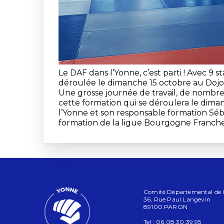
Le DAF dans l’Yonne, c’est parti ! Avec 9 s
déroulée le dimanche 15 octobre au Dojo
Une grosse journée de travail, de nomb
cette formation qui se déroulera le dim
l’Yonne et son responsable formation Séb
formation de la ligue Bourgogne Franch
Comité Départemental de l'
36, Rue Paul Langevin
89100 PARON
Tel : 06.08.30.39.95