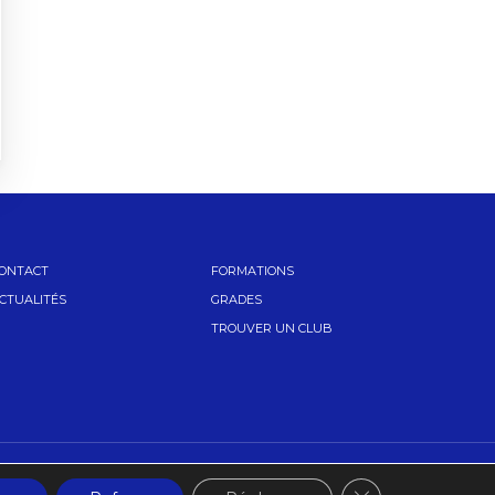
ONTACT
FORMATIONS
CTUALITÉS
GRADES
TROUVER UN CLUB
Fermer la banniè