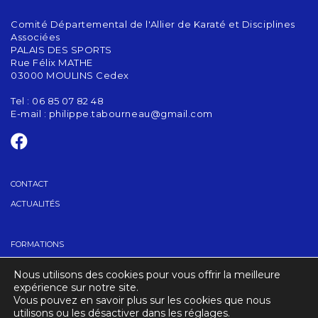
Comité Départemental de l'Allier de Karaté et Disciplines
Associées
PALAIS DES SPORTS
Rue Félix MATHE
03000 MOULINS Cedex
Tel : 06 85 07 82 48
E-mail :
philippe.tabourneau@gmail.com
CONTACT
ACTUALITÉS
FORMATIONS
GRADES
Nous utilisons des cookies pour vous offrir la meilleure
TROUVER UN CLUB
expérience sur notre site.
Vous pouvez en savoir plus sur les cookies que nous
utilisons ou les désactiver dans les réglages.