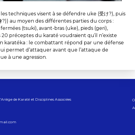
t les techniques visent à se défendre uke (受け?), puis
)) au moyen des différentes parties du corps :
fermées (tsuki), avant-bras (uke), pieds (geri),
es 20 préceptes du karaté voudraient qu’il n’existe
un karatéka : le combattant répond par une défense
qui permet d’attaquer avant que l’attaque de
que à une agression.
riège de Karaté et Disciplines Associées
C
A
mail.com