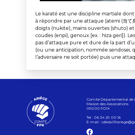
Le karaté est une discipline martiale don
à répondre par une attaque (atemi (当て身?
doigts (nukite), mains ouvertes (shuto) et 
coudes (enpi), genoux [ex. : hiza geri]). L
pas d’attaque pure et dure de la part d’
(ou une anticipation, nommée sendosei, 
l’adversaire ne soit portée) puis une atta
Comité Départemental de l'A
Maison des Associations
09000 FOIX
Tel : 06 34 29 00 16
E-mail :
cdkda09ariege@g