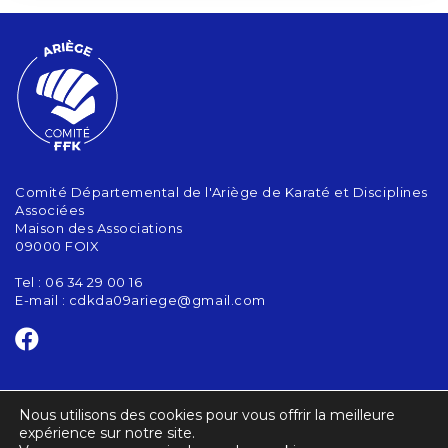
Comité Départemental de l'Ariège de Karaté et Disciplines
Associées
Maison des Associations
09000 FOIX
Tel : 06 34 29 00 16
E-mail :
cdkda09ariege@gmail.com
CONTACT
Nous utilisons des cookies pour vous offrir la meilleure
ACTUALITÉS
expérience sur notre site.