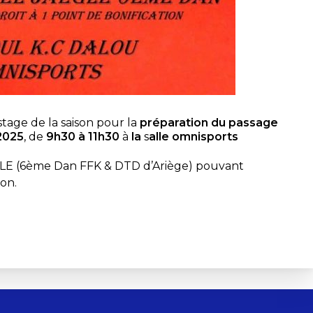
tage de la saison pour la
préparation du passage
2025
, de
9h30 à 11h30
à
la
s
alle omnisports
GLE (6ème Dan FFK & DTD d’Ariège) pouvant
ion.