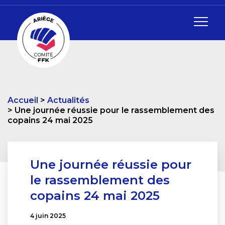
Accueil
Actualités
Une journée réussie pour le rassemblement des
copains 24 mai 2025
Une journée réussie pour
le rassemblement des
copains 24 mai 2025
4 juin 2025