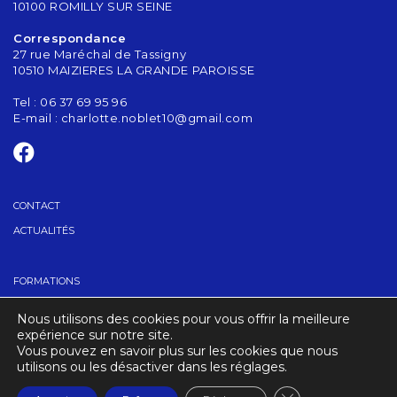
10100 ROMILLY SUR SEINE
Correspondance
27 rue Maréchal de Tassigny
10510 MAIZIERES LA GRANDE PAROISSE
Tel : 06 37 69 95 96
E-mail :
charlotte.noblet10@gmail.com
CONTACT
ACTUALITÉS
FORMATIONS
GRADES
Nous utilisons des cookies pour vous offrir la meilleure
TROUVER UN CLUB
expérience sur notre site.
Vous pouvez en savoir plus sur les cookies que nous
utilisons ou les désactiver dans les réglages.
CRÉDITS
MENTIONS LÉGALES
Fermer la banniè