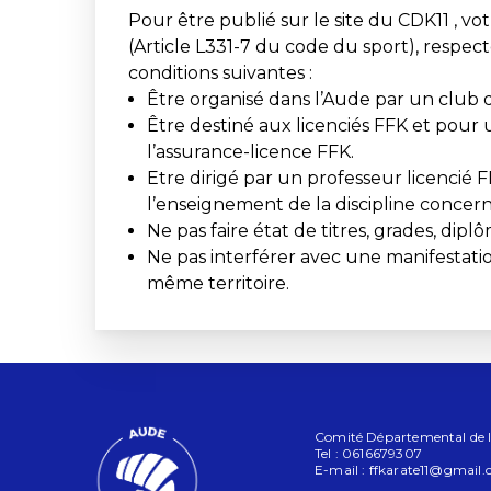
Pour être publié sur le site du CDK11 , vot
(Article L331-7 du code du sport), respe
conditions suivantes :
Être organisé dans l’Aude par un club 
Être destiné aux licenciés FFK et pour 
l’assurance-licence FFK.
Etre dirigé par un professeur licencié F
l’enseignement de la discipline concer
Ne pas faire état de titres, grades, dip
Ne pas interférer avec une manifestatio
même territoire.
Comité Départemental de l'
Tel : 0616679307
E-mail :
ffkarate11@gmail