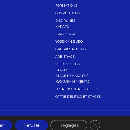
FORMATIONS
COMPÉTITIONS
DISCIPLINES
KARATÉ
KRAV MAGA
YOSEIKAN BUDO
GALERIES PHOTOS
ARBITRAGE
VIE DES CLUBS
STAGES
STAGE DE KARATE /
KYOKUSHIN / KENPO
LES RENCONTRES DE L’ECK
OFFRE D’EMPLOI ET STAGES
Fermer la banniè
er
Refuser
Réglages