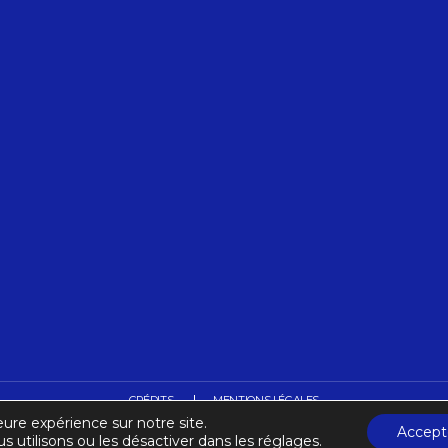
CRÉDITS
MENTIONS LÉGALES
eure expérience sur notre site.
Accept
s utilisons ou les désactiver dans les réglages.