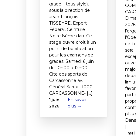
grade – tous style),
COM
sous la direction de
CAR
Jean-François
Dima
TISSEYRE, Expert
2026
Fédéral, Ceinture
l’org
Noire 8ème dan. Ce
l’Op
stage ouvre droit à un
cett
point de bonification
sera
pour les examens de
exce
grades. Samedi 6 juin
ouve
de 10h00 à 12h00 –
majo
Cite des sports de
dépa
Carcassonne av.
limit
Général Sarrail 11000
favor
CARCASSONNE- [...]
parti
En savoir
1 juin
prop
plus →
2026
conf
plus 
Dans
[...]
1 mai