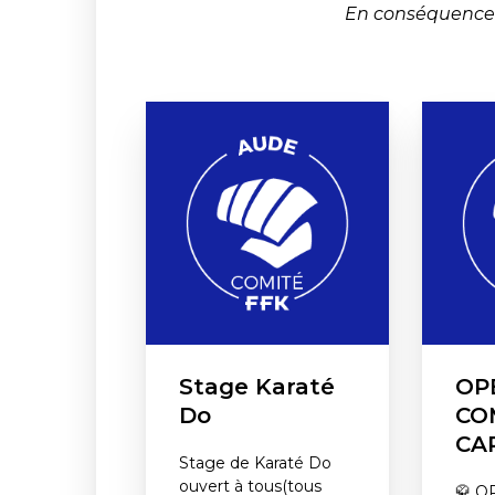
En conséquence l
Stage Karaté
OP
Do
CO
CA
Stage de Karaté Do
ouvert à tous(tous
🥋 O