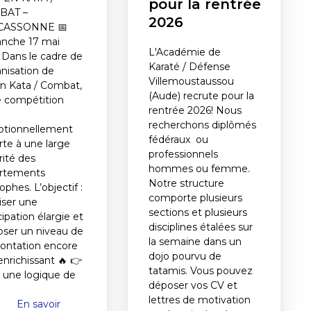
pour la rentrée
BAT –
2026
CASSONNE 📅
nche 17 mai
L'Académie de
 Dans le cadre de
Karaté / Défense
anisation de
Villemoustaussou
en Kata / Combat,
(Aude) recrute pour la
e compétition
rentrée 2026! Nous
recherchons diplômés
ptionnellement
fédéraux ou
rte à une large
professionnels
rité des
hommes ou femme.
rtements
Notre structure
rophes. L’objectif :
comporte plusieurs
iser une
sections et plusieurs
cipation élargie et
disciplines étalées sur
oser un niveau de
la semaine dans un
rontation encore
dojo pourvu de
enrichissant 🔥 👉
tatamis. Vous pouvez
 une logique de
déposer vos CV et
lettres de motivation
En savoir