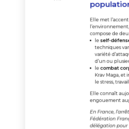
populatio
Elle met l’accent
l’environnement, 
compose de deux 
le
self-défens
techniques va
variété d’atta
d’un ou plusieu
le
combat cor
Krav Maga, et 
le stress, trava
Elle connaît aujo
engouement auprè
En France, l’arr
Fédération Franç
délégation pour 