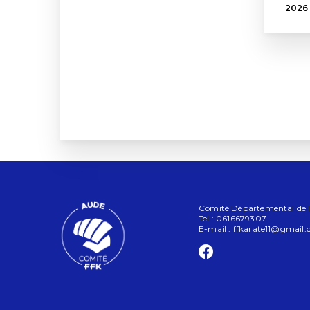
2026
Comité Départemental de l'
Tel : 0616679307
E-mail :
ffkarate11@gmail