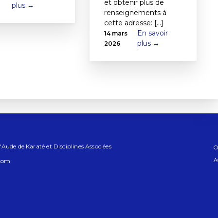
et obtenir plus de
plus →
renseignements à
cette adresse: [...]
En savoir
14 mars
plus →
2026
Aude de Karaté et Disciplines Associées
C
A
.com