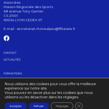
Associées
Maison Régionale des Sports
68 avenue Tony Garnier
CS 21001
69304 LYON CEDEX 07
E-mail :
secretariat.rhonealpes@ffkarate.fr
CONTACT
ACTUALITÉS
FORMATIONS
GRADES
Nous utilisons des cookies pour vous offrir la meilleure
TROUVER UN CLUB
expérience sur notre site.
Vous pouvez en savoir plus sur les cookies que nous
utilisons ou les désactiver dans les réglages.
CRÉDITS
MENTIONS LÉGALES
Fermer la banniè
Accepter
Refuser
Réglages