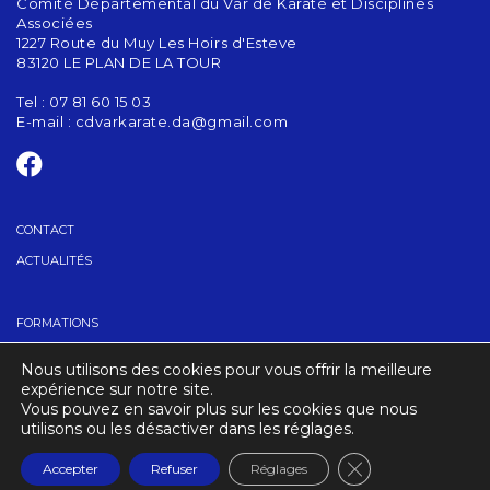
Comité Départemental du Var de Karaté et Disciplines
Associées
1227 Route du Muy Les Hoirs d'Esteve
83120 LE PLAN DE LA TOUR
Tel : 07 81 60 15 03
E-mail :
cdvarkarate.da@gmail.com
CONTACT
ACTUALITÉS
FORMATIONS
GRADES
Nous utilisons des cookies pour vous offrir la meilleure
TROUVER UN CLUB
expérience sur notre site.
Vous pouvez en savoir plus sur les cookies que nous
utilisons ou les désactiver dans les réglages.
CRÉDITS
MENTIONS LÉGALES
Fermer la banniè
Accepter
Refuser
Réglages