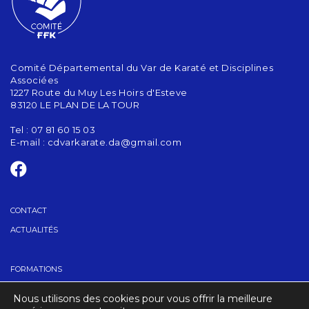
Comité Départemental du Var de Karaté et Disciplines
Associées
1227 Route du Muy Les Hoirs d'Esteve
83120 LE PLAN DE LA TOUR
Tel : 07 81 60 15 03
E-mail :
cdvarkarate.da@gmail.com
CONTACT
ACTUALITÉS
FORMATIONS
GRADES
Nous utilisons des cookies pour vous offrir la meilleure
TROUVER UN CLUB