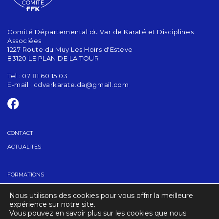
Comité Départemental du Var de Karaté et Disciplines
Associées
1227 Route du Muy Les Hoirs d'Esteve
83120 LE PLAN DE LA TOUR
Tel : 07 81 60 15 03
E-mail :
cdvarkarate.da@gmail.com
CONTACT
ACTUALITÉS
FORMATIONS
GRADES
Nous utilisons des cookies pour vous offrir la meilleure
TROUVER UN CLUB
expérience sur notre site.
Vous pouvez en savoir plus sur les cookies que nous