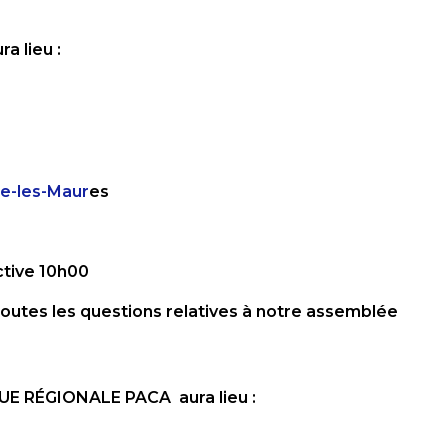
a lieu :
de-les-Maur
es
ctive 10h00
outes les questions relatives à notre assemblée
GUE
RÉGIONALE PACA aura lieu :