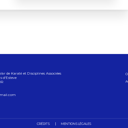
r de Karaté et Disciplines Associées
C
s d'Esteve
A
UR
mail.com
CRÉDITS
MENTIONS LÉGALES