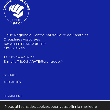
Ligue Régionale Centre-Val de Loire de Karaté et
Disciplines Associées
106 ALLEE FRANCOIS 1ER
41000 BLOIS
Tel : 02.54.42.97.23
E-mail :
T.B.O.KARATE@wanadoo.fr
CONTACT
ACTUALITÉS
FORMATIONS
GRADES
Nous utilisons des cookies pour vous offrir la meilleure
TROUVER UN CLUB