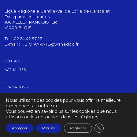
Ligue Régionale Centre-Val de Loire de Karaté et
Disciplines Associées
106 ALLEE FRANCOIS 1ER
41000 BLOIS
Tel : 02.54.42.97.23
E-mail :
T.B.O.KARATE@wanadoo.fr
CONTACT
ACTUALITÉS
FORMATIONS
GRADES
Nous utilisons des cookies pour vous offrir la meilleure
TROUVER UN CLUB
expérience sur notre site.
Vous pouvez en savoir plus sur les cookies que nous
utilisons ou les désactiver dans les réglages.
CRÉDITS
MENTIONS LÉGALES
Fermer la banniè
Accepter
Refuser
Réglages