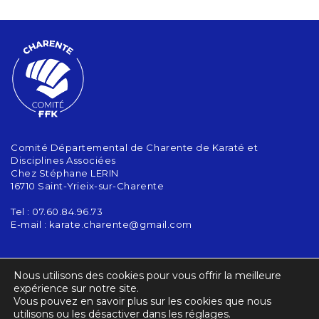
Comité Départemental de Charente de Karaté et
Disciplines Associées
Chez Stéphane LERIN
16710 Saint-Yrieix-sur-Charente
Tel : 07.60.84.96.73
E-mail :
karate.charente@gmail.com
CONTACT
Nous utilisons des cookies pour vous offrir la meilleure
ACTUALITÉS
expérience sur notre site.
Vous pouvez en savoir plus sur les cookies que nous
utilisons ou les désactiver dans les réglages.