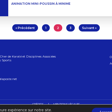
ANIMATION MINI-POUSSIN À MINIME
« Précédent
1
2
3
Suivant »
er de Karaté et Disciplines Associées
C
 Sports
A
laposte.net
CRÉDITS
MENTIONS LÉGALES
eure expérience sur notre site.