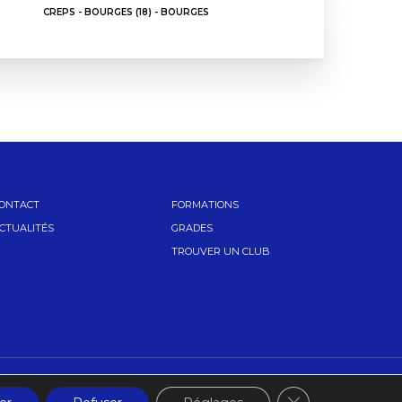
CREPS - BOURGES (18) - BOURGES
ONTACT
FORMATIONS
CTUALITÉS
GRADES
TROUVER UN CLUB
Fermer la banniè