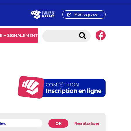
Mon espace →
E – SIGNALEMENT
OK
Réinitialiser