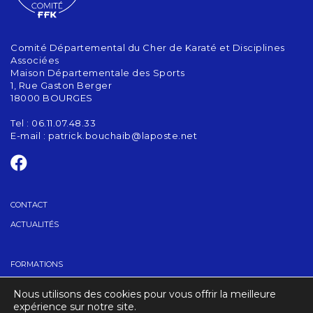
Comité Départemental du Cher de Karaté et Disciplines
Associées
Maison Départementale des Sports
1, Rue Gaston Berger
18000 BOURGES
Tel : 06.11.07.48.33
E-mail :
patrick.bouchaib@laposte.net
CONTACT
ACTUALITÉS
FORMATIONS
GRADES
Nous utilisons des cookies pour vous offrir la meilleure
TROUVER UN CLUB
expérience sur notre site.