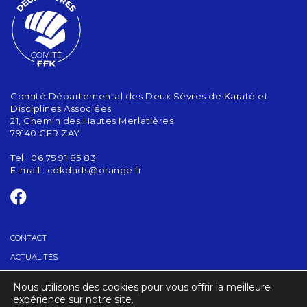
Comité Départemental des Deux Sèvres de Karaté et
Disciplines Associées
21, Chemin des Hautes Merlatières
79140 CERIZAY
Tel : 06 75 91 85 83
E-mail :
cdkdads@orange.fr
CONTACT
ACTUALITÉS
Nous utilisons des cookies pour vous offrir la meilleure
TROUVER UN CLUB
expérience sur notre site.