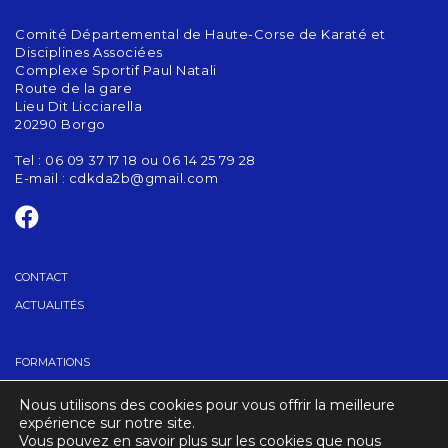
Comité Départemental de Haute-Corse de Karaté et
Disciplines Associées
Complexe Sportif Paul Natali
Route de la gare
Lieu Dit Licciarella
20290 Borgo
Tel : 06 09 37 17 18 ou 06 14 25 79 28
E-mail :
cdkda2b@gmail.com
CONTACT
ACTUALITÉS
FORMATIONS
PASSAGE DE GRADES
Nous utilisons des cookies pour vous offrir la meilleure
TROUVER UN CLUB
expérience sur notre site.
Vous pouvez en savoir plus sur les cookies que nous