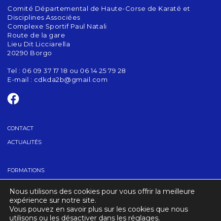
Comité Départemental de Haute-Corse de Karaté et
Disciplines Associées
Complexe Sportif Paul Natali
Route de la gare
Lieu Dit Licciarella
20290 Borgo
Tel : 06 09 37 17 18 ou 06 14 25 79 28
E-mail :
cdkda2b@gmail.com
CONTACT
ACTUALITÉS
FORMATIONS
PASSAGE DE GRADES
Nous utilisons des cookies pour vous offrir la meilleure
TROUVER UN CLUB
expérience sur notre site.
Vous pouvez en savoir plus sur les cookies que nous
utilisons ou les désactiver dans les réglages.